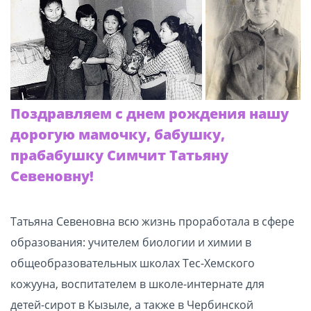
Поздравляем с днем рождения нашу
дорогую мамочку, бабушку,
прабабушку Симчит Татьяну
Севеновну!
Татьяна Севеновна всю жизнь проработала в сфере
образования: учителем биологии и химии в
общеобразовательных школах Тес-Хемского
кожууна, воспитателем в школе-интернате для
детей-сирот в Кызыле, а также в Чербинской