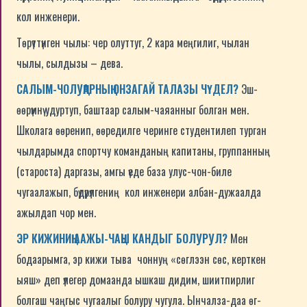
кол инженери.
Төрүттүнген чылы: чер олуттуг, 2 кара меңгилиг, чылан
чылы, сылдызы – дева.
САЛЫМ-ЧОЛУҢАРНЫҢ ОНЗАГАЙ ТАЛАЗЫ ЧҮДЕЛ?
Эш-
өөрүмнү удуртуп, баштаар салым-чаяанныг болган мен.
Школага өөренип, өөредилге черинге студентилеп турган
чылдарымда спортчу команданың капитаны, группанның
(староста) даргазы, амгы үеде база улус-чон-биле
чугаалажып, бүдүрүлгениң кол инженери албан-дужаалда
ажылдап чор мен.
ЭР КИЖИНИҢ ААЖЫ-ЧАҢЫ КАНДЫГ БОЛУРУЛ?
Мен
бодаарымга, эр кижи тыва чоннуң «сөглээн сөс, керткен
ыяш» деп үлегер домаанда ышкаш дидим, шиитпирлиг
болгаш чаңгыс чугаалыг болуру чугула. Ынчалза-даа өг-