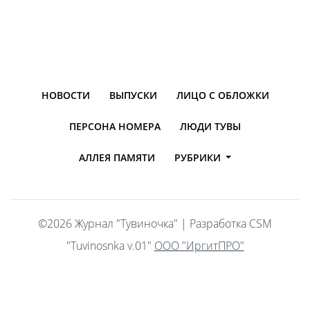
Чуртталга-коммунал ажыл-агый талазы-биле
департаментизи, 2021 чыл ИНЖЕНЕРНИҢ АЖЫЛ-
ИЖИ Руслан Андреевич Дондай-оол – Чаа-Хөл
кожууннуң Ак-Дуруг ортумак школазын 2007 чылда
НОВОСТИ
ВЫПУСКИ
ЛИЦО С ОБЛОЖКИ
дооскаш, Тываның күрүне университединче дужаап
кирип алган. Аңаа 5 чыл чедииишкинниг өөренгеш,
ПЕРСОНА НОМЕРА
ЛЮДИ ТУВЫ
инженер дипломнуг доозуп үнген. Ол-ла чылын, эр
АЛЛЕЯ ПАМЯТИ
РУБРИКИ
кижиниң Ада-чуртун камгалаар ыдыктыг албан-
хүлээлгезин эрттирери-биле шеригже …
©
2026 Журнал "Тувиночка" | Разработка CSM
"Tuvinosnka v.01"
ООО "ИргитПРО"