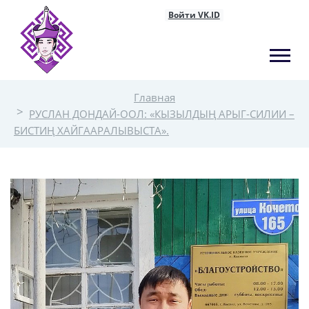
Войти VK.ID
Главная
РУСЛАН ДОНДАЙ-ООЛ: «КЫЗЫЛДЫҢ АРЫГ-СИЛИИ –
БИСТИҢ ХАЙГААРАЛЫВЫСТА».