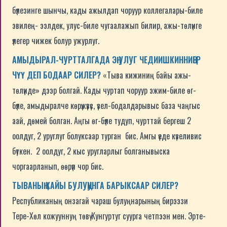
бүлезинге шынчы, кады ажылдап чоруур коллегалары-биле
эвилең- ээлдек, улус-биле чугаалажып билир, ажы-төлүнге
үлегер чижек болур ужурлуг.
АМЫДЫРАЛ-ЧУРТТАЛГАДА ЭҢ УЛУГ ЧЕДИИШКИННИҢЕР
ЧҮҮ ДЕП БОДААР СИЛЕР?
«Тыва кижиниң байы ажы-
төлүнде» дээр болгай. Кады чуртап чоруур эжим-биле өг-
бүле, амыдыралче көрүжүвүс, үзел-бодалдарывыс база чаңгыс
аай, дөмей болган. Аңгы өг-бүле тудуп, чурттай бергеш 2
оолдуг, 2 уруглуг болуксаар турган бис. Амгы үеде күзеливис
бүткен. 2 оолдуг, 2 кыс уругларлыг болганывыска
чоргаарланып, өөрүп чор бис.
ТЫВАНЫҢ КАЙЫ БУЛУҢУНГА БАРЫКСААР СИЛЕР?
Республиканың онзагай чараш булуңнарының бирээзи
Тере-Хөл кожууннуң төвү Кунгуртуг суурга четпээн мен. Эрте-