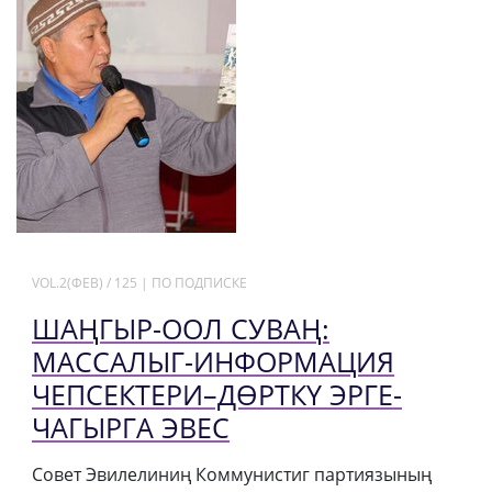
VOL.2(ФЕВ) / 125 | ПО ПОДПИСКЕ
ШАҢГЫР-ООЛ СУВАҢ:
МАССАЛЫГ-ИНФОРМАЦИЯ
ЧЕПСЕКТЕРИ–ДӨРТКҮ ЭРГЕ-
ЧАГЫРГА ЭВЕС
Совет Эвилелиниң Коммунистиг партиязының