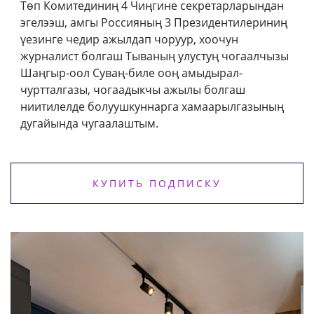
Төп Комитединиң 4 Чиңгине секретарларындан
эгелээш, амгы Россияның 3 Президентилериниң
үезинге чедир ажылдап чоруур, хоочун
журналист болгаш Тываның улустуң чогаалчызы
Шаңгыр-оол Суваң-биле ооң амыдырал-
чуртталгазы, чогаадыкчы ажылы болгаш
ниитилелде болуушкуннарга хамаарылгазының
дугайында чугаалаштым.
КУПИТЬ ПОДПИСКУ